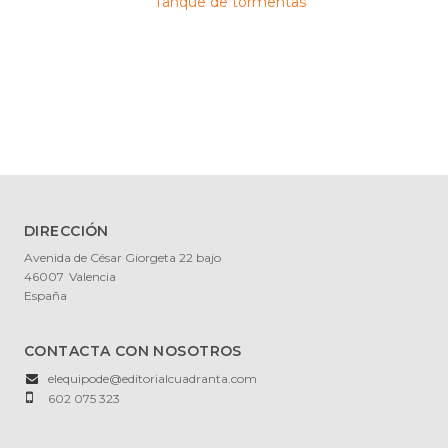
Tanque de tormentas
DIRECCIÓN
Avenida de César Giorgeta 22 bajo
46007
Valencia
España
CONTACTA CON NOSOTROS
elequipode@editorialcuadranta.com
602 075 323