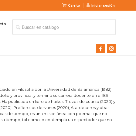
Carrito
Iniciar sesión
cto
ciado en Filosofía por la Universidad de Salamanca (1982).
dolid y provincia, y terminó su carrera docente en el IES
 Ha publicado un libro de haikus, Trozos de cuarzo (2020) y
020), Prefiero los desvanes (2020), Atardeceres y otras
 Muescas de tiempo, es una miscelánea con poemas que no
 su tiempo, tal como lo contempla un espectador que no