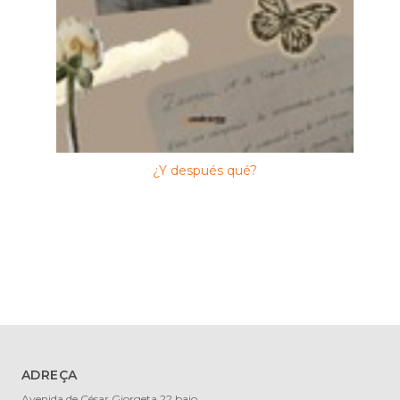
¿Y después qué?
ADREÇA
Avenida de César Giorgeta 22 bajo