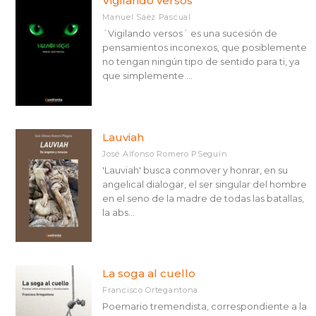
Vigilando versos
Manuel Sáez Pascual
´Vigilando versos´ es una sucesión de
pensamientos inconexos, que posiblemente
no tengan ningún tipo de sentido para ti, ya
que simplemente ...
Lauviah
José Alfonso Romero PSeguín
'Lauviah' busca conmover y honrar, en su
angelical dialogar, el ser singular del hombre
en el seno de la madre de todas las batallas,
la abs...
La soga al cuello
Francisco Ortegantona
Poemario tremendista, correspondiente a la