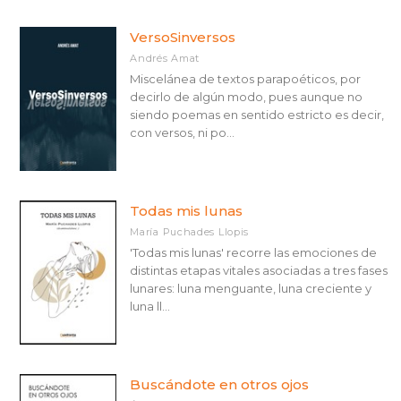
VersoSinversos
Andrés Amat
Miscelánea de textos parapoéticos, por
decirlo de algún modo, pues aunque no
siendo poemas en sentido estricto es decir,
con versos, ni po...
Todas mis lunas
María Puchades Llopis
'Todas mis lunas' recorre las emociones de
distintas etapas vitales asociadas a tres fases
lunares: luna menguante, luna creciente y
luna ll...
Buscándote en otros ojos