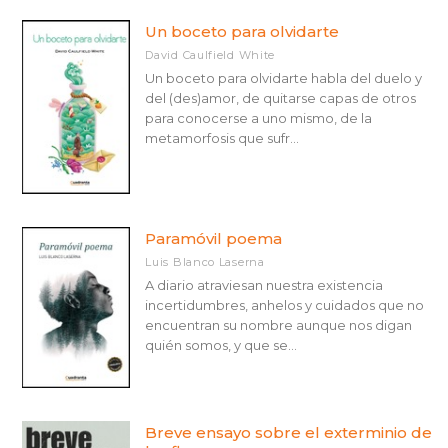
Un boceto para olvidarte
Cuentos clásicos de terror y fantasmas
David Caulfield White
Biografía: deporte
Un boceto para olvidarte habla del duelo y
del (des)amor, de quitarse capas de otros
Ficción infantil/juvenil: relatos de acción y aventuras
para conocerse a uno mismo, de la
metamorfosis que sufr...
Aventura de ficción
<Genérica>
Biografías y prosa de no ficción
Paramóvil poema
Fantasía épica/fantasía heroica
Luis Blanco Laserna
Poesía
A diario atraviesan nuestra existencia
Ficción sobre la vida familiar
incertidumbres, anhelos y cuidados que no
encuentran su nombre aunque nos digan
Historias reales: general
quién somos, y que se...
Veure-les totes... (11)
Breve ensayo sobre el exterminio de