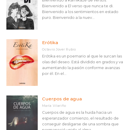
Bienvenido a Kamikaze de versos.
Bienvenido a El verso que nunca te di.
Bienvenido a los sentimientos en estado
puro. Bienvenido a la nuev...
Erótika
Octavio Jover Rubio
Erótika es un poemario al que le surcan las
olas del deseo. Está dividido en grados y va
aumentando la pasión conforme avanzas
por él. En el...
Cuerpos de agua
María Vilariño
Cuerpos de agua es la huida hacia un
esperanzador comienzo, el resultado de
conseguir desligarse de una sombra que
permaneció unida al alma ...