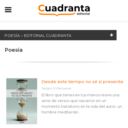
POESÍA – EDITORIAL CUADRANTA
LES NOSTRES COL·LECCIONS
Poesía
Infantil
Poesía
Narrativa
Desde este tiempo no sé si presente
Sergio Villanueva
Poesía
El libro que tienes en tus manos reúne una
Narrativa
serie de versos que nacieron en un
momento transitorio en la vida del autor, un
Infantil
hombre mediterrán...
MATÈRIES