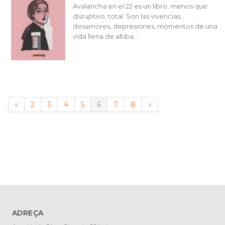
Avalancha en el 22 es un libro, menos que
disruptivo, total. Son las vivencias,
desamores, depresiones, momentos de una
vida llena de altiba...
«
2
3
4
5
6
7
8
»
ADREÇA