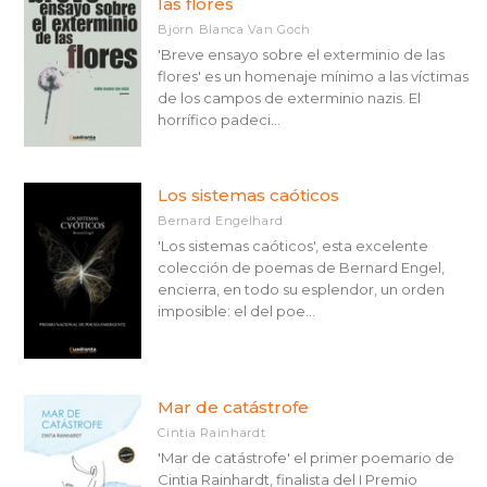
las flores
Björn Blanca Van Goch
'Breve ensayo sobre el exterminio de las
flores' es un homenaje mínimo a las víctimas
de los campos de exterminio nazis. El
horrífico padeci...
Los sistemas caóticos
Bernard Engelhard
'Los sistemas caóticos', esta excelente
colección de poemas de Bernard Engel,
encierra, en todo su esplendor, un orden
imposible: el del poe...
Mar de catástrofe
Cintia Rainhardt
'Mar de catástrofe' el primer poemario de
Cintia Rainhardt, finalista del I Premio