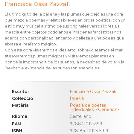
Francisca Ossa Zazzali
El último grito de la ballena y las plumas que dejó es una obra
que mezcla poemas y relatos breves en prosa poética, con un
estilo muy musical al ritmo de sus originales versos libres. La
mezcla entre objetos cotidianos e imágenes fantásticas nos
acerca con personalidad, encanto y belleza a una poesía que
abraza el realismo mágico.
Con esta obra viajaremos al desierto, sobrevolaremos el mar,
atesoraremos plumas mágicas y visitaremos planetas en
donde la importancia de los sueños, la necesidad de volar y la
inevitable existencia de las nubes son esenciales.
Escritor
Francisca Ossa Zazzali
Col·lecció
Poesía
Matèria
Poesía de poetas
individuales
,
<Genérica>
Idioma
Castellano
EAN
9788410125599
ISBN
978-84-10125-59-9