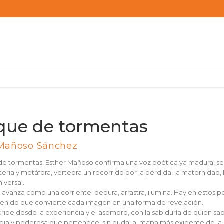
que de tormentas
 Mañoso Sánchez
e tormentas, Esther Mañoso confirma una voz poética ya madura, seg
teria y metáfora, vertebra un recorrido por la pérdida, la maternidad, 
iversal.
a avanza como una corriente: depura, arrastra, ilumina. Hay en esto
tenido que convierte cada imagen en una forma de revelación.
ibe desde la experiencia y el asombro, con la sabiduría de quien sa
pia y poderosa que pertenece, sin duda, al mapa más exigente de la 