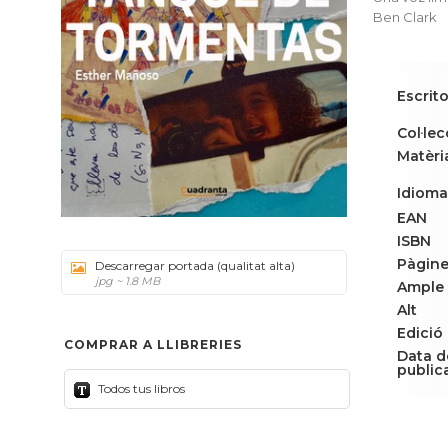
Ben Clark
Escrito
Col·lec
Matèri
Idioma
EAN
ISBN
Pàgin
Descarregar portada (qualitat alta)
jpg ~ 1.8 MB
Ample
Alt
Edició
COMPRAR A LLIBRERIES
Data d
public
Todos tus libros