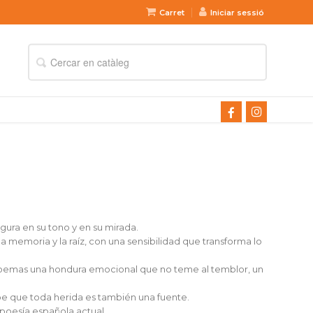
Carret
Iniciar sessió
ura en su tono y en su mirada.
la memoria y la raíz, con una sensibilidad que transforma lo
s poemas una hondura emocional que no teme al temblor, un
be que toda herida es también una fuente.
poesía española actual.