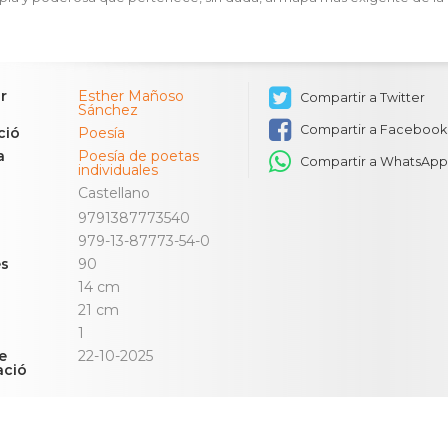
r
Esther Mañoso
Compartir a Twitter
Sánchez
Compartir a Facebook
ció
Poesía
a
Poesía de poetas
Compartir a WhatsAp
individuales
Castellano
9791387773540
979-13-87773-54-0
es
90
14 cm
21 cm
1
e
22-10-2025
ació