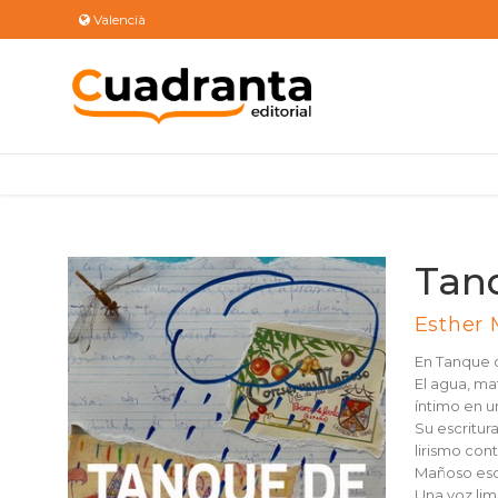
Valencià
Tan
Esther
En Tanque d
El agua, ma
íntimo en un
Su escritur
lirismo con
Mañoso escr
Una voz lim