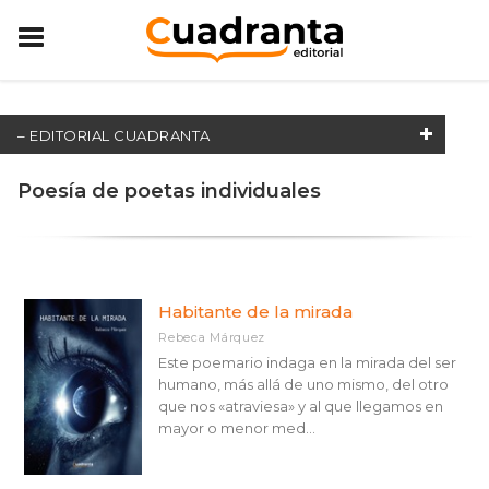
– EDITORIAL CUADRANTA
FILTRAT PER:
Poesía de poetas individuales
Poesía de poetas individuales
MATÈRIES
Habitante de la mirada
Rebeca Márquez
Autoayuda, desarrollo personal y consejos prácticos
Este poemario indaga en la mirada del ser
humano, más allá de uno mismo, del otro
Aventura de ficción
que nos «atraviesa» y al que llegamos en
Aventura histórica
mayor o menor med...
Biografía: deporte