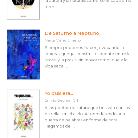
la autora y la naturaleza. Personificada en la
form...
De Saturno a Neptuno
Marta Viñes Jimeno
Siempre podemos 'hacer', evocando la
'poiesis' griega, construir el puente entre la
teoría y la praxis, sin mayor temor que a la
vida seca. ...
Yo quisiera...
Emilio Bedmar Gil
A los poetas del futuro que brillarán con las
estrellas en el cielo. A todos les pido una
guerra de palabras en forma de tinta.
Hagamos de l...