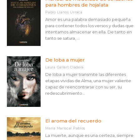
para hombres de hojalata
Pablo Llanos Urraca
Amor es una palabra demasiado pequeña
para contener todos los versos y dudas que
intentamos almacenar en ella. De tanto en
tanto se satura, ...
De loba a mujer
Laura Gallart Cladera
De loba a mujer transmite las diferentes
etapas vividas de Alma, una mujer valiente
capaz de reencontrarse con su ser, su
redescubrimiento...
El aroma del recuerdo
María Mariscal Pablos
La muerte, aunque es una certeza, siempre