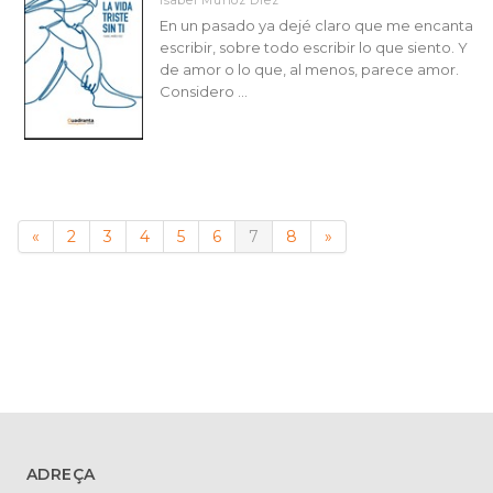
Isabel Muñoz Diez
En un pasado ya dejé claro que me encanta
escribir, sobre todo escribir lo que siento. Y
de amor o lo que, al menos, parece amor.
Considero ...
«
2
3
4
5
6
7
8
»
ADREÇA