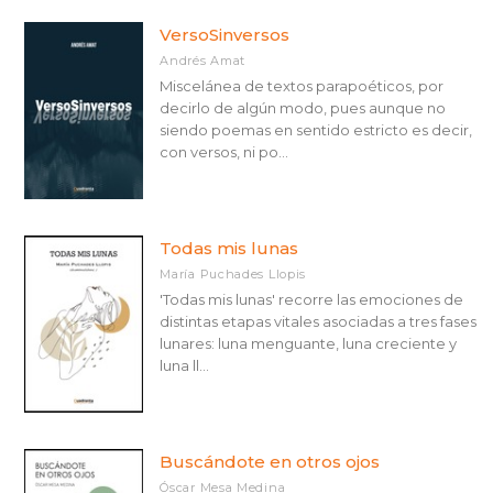
Biografía: general
VersoSinversos
Biografías y prosa de no ficción
Andrés Amat
Ciencia ficción
Miscelánea de textos parapoéticos, por
decirlo de algún modo, pues aunque no
Crimen y misterio: novela negra
siendo poemas en sentido estricto es decir,
con versos, ni po...
Crímenes y misterio
Cuentos clásicos de terror y fantasmas
Veure-les totes... (46)
Todas mis lunas
María Puchades Llopis
'Todas mis lunas' recorre las emociones de
LES NOSTRES COL·LECCIONS
distintas etapas vitales asociadas a tres fases
lunares: luna menguante, luna creciente y
Poesía
luna ll...
Poesía
Narrativa
Buscándote en otros ojos
Óscar Mesa Medina