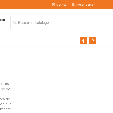
Carrito
Iniciar sesión
cto
ciosos
seño de
ora de
cado que
almente