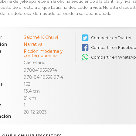
brina del jefe aparece en la oficina seduciendo a la plantilla, y rivaliz
puesto de directora al que Laura ha dedicado la vida. No está dispuest
rder es doloroso, demasiado parecido a ser abandonada.
r
Salomé K Chulvi
Compartir en Twitter
ión
Narrativa
Compartir en Facebo
a
Ficción moderna y
contemporánea
Compartir en WhatsA
Castellano
9788419556974
978-84-19556-97-4
as
162
13,4 cm
21 cm
n
1
28-12-2023
ación
LOMÉ K CHULVI (ESCRITOR)