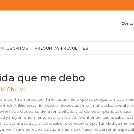
Conta
MANUSCRITOS
PREGUNTAS FRECUENTES
vida que me debo
K Chulvi
 hacer tu empresa por tu felicidad? Es lo que se preguntan los ambi
e B.E.S.A. (Bienestar Emocional Sociedad Anónima), dedicados al di
reventivos. Ocuparse de la rentabilidad vital de los empleados causa
ad y mayor rendimiento económico. Así lo entiende, Laura, subdirect
, adicta al trabajo y al café, sabe reconocer la oportunidad de mer
va normativa europea. La supremacía es un asunto personal, especi