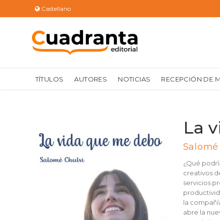
Castellano
TÍTULOS
AUTORES
NOTICIAS
RECEPCIÓN DE 
La 
Salomé 
¿Qué podría
creativos d
servicios p
productivid
la compañía
abre la nue