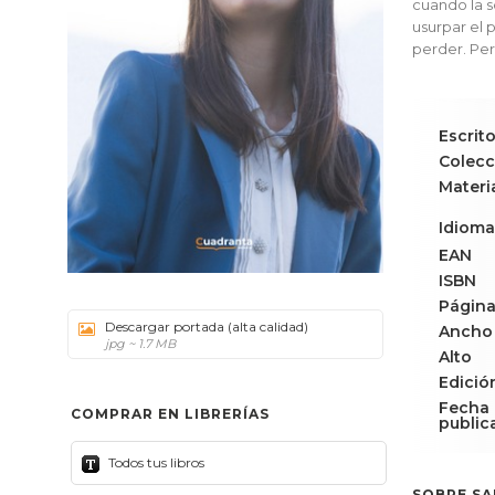
cuando la so
usurpar el 
perder. Pe
Escrito
Colecc
Materi
Idioma
EAN
ISBN
Págin
Descargar portada (alta calidad)
Ancho
jpg ~ 1.7 MB
Alto
Edició
Fecha
COMPRAR EN LIBRERÍAS
public
Todos tus libros
SOBRE SA