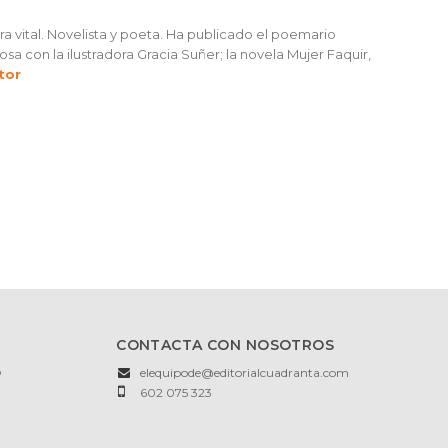
ra vital. Novelista y poeta. Ha publicado el poemario
a con la ilustradora Gracia Suñer; la novela Mujer Faquir,
tor
CONTACTA CON NOSOTROS
o
elequipode@editorialcuadranta.com
602 075 323