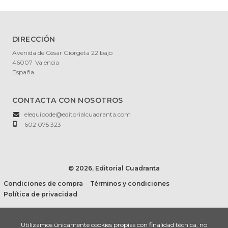
DIRECCIÓN
Avenida de César Giorgeta 22 bajo
46007
Valencia
España
CONTACTA CON NOSOTROS
elequipode@editorialcuadranta.com
602 075 323
© 2026, Editorial Cuadranta
Condiciones de compra
Términos y condiciones
Política de privacidad
Utilizamos únicamente cookies propias con finalidad técnica, no