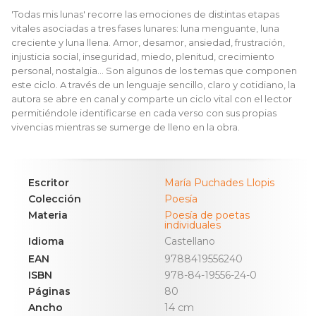
'Todas mis lunas' recorre las emociones de distintas etapas
vitales asociadas a tres fases lunares: luna menguante, luna
creciente y luna llena. Amor, desamor, ansiedad, frustración,
injusticia social, inseguridad, miedo, plenitud, crecimiento
personal, nostalgia... Son algunos de los temas que componen
este ciclo. A través de un lenguaje sencillo, claro y cotidiano, la
autora se abre en canal y comparte un ciclo vital con el lector
permitiéndole identificarse en cada verso con sus propias
vivencias mientras se sumerge de lleno en la obra.
Escritor
María Puchades Llopis
Colección
Poesía
Materia
Poesía de poetas
individuales
Idioma
Castellano
EAN
9788419556240
ISBN
978-84-19556-24-0
Páginas
80
Ancho
14 cm