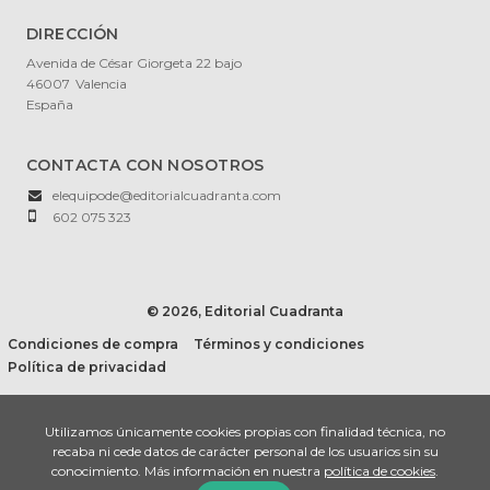
DIRECCIÓN
Avenida de César Giorgeta 22 bajo
46007
Valencia
España
CONTACTA CON NOSOTROS
elequipode@editorialcuadranta.com
602 075 323
© 2026, Editorial Cuadranta
Condiciones de compra
Términos y condiciones
Política de privacidad
Utilizamos únicamente cookies propias con finalidad técnica, no
recaba ni cede datos de carácter personal de los usuarios sin su
conocimiento. Más información en nuestra
política de cookies
.