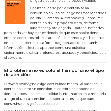
Un gesto cotidiano con efectos invisibles
Deslizar el dedo por la pantalla se ha
convertido en uno de los gestos más repetidos
del día. El llamado
dumb scrolling
—consumir
contenido sin un propósito claro, de forma
automática y prolongada— parece inofensivo,
pero cada vez hay más evidencia de que este hábito tiene
efectos concretos sobre la atención, la memoria y el bienestar
emocional. Frente a esta forma fragmentada de consumir
información, la lectura aparece como una práctica
radicalmente distinta: profunda, estructurada y beneficiosa para
el cerebro.
El problema no es solo el tiempo, sino el tipo
de atención
El
dumb scrolling
no exige continuidad mental. Al pasar de un
contenido a otro sin conexión, el cerebro no dispone del
tiempo necesario para consolidar la información en la memoria
a largo plazo. La atención se dispersa antes de que pueda
construirse un significado estable.
El resultado es paradójico: después de largos periodos de