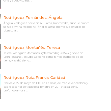
cine y audiovisuales. ...
Rodríguez Fernández, Ángela
Ángela Rodríguez nació en A Guarda, Pontevedra, aunque pronto
se fue a vivir a Madrid. Allí finaliza actualmente sus estudios de
Literatura ...
Rodríguez Montañés, Teresa
Teresa Rodríguez Montañés (@teresarodriguez5736) nació en
León (España). Estudió Derecho, como tantos escritores de su
tierra, y acabó siend...
Rodríguez Ruiz, Francis Caridad
Nacida el 22 de mayo de 1989 en Caracas, de madre venezolana y
padre español, se trasladó a Tenerife en 2011 atraída por su
profundo amor a ...