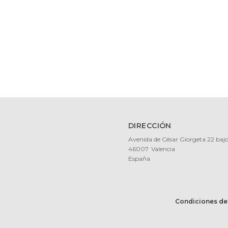
DIRECCIÓN
Avenida de César Giorgeta 22 baj
46007
Valencia
España
Condiciones de