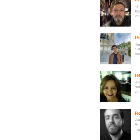
Mi 
196
Val
Re
Ram
ant
pro
Re
Ros
dur
ver 
Re
Pab
Bor
ima