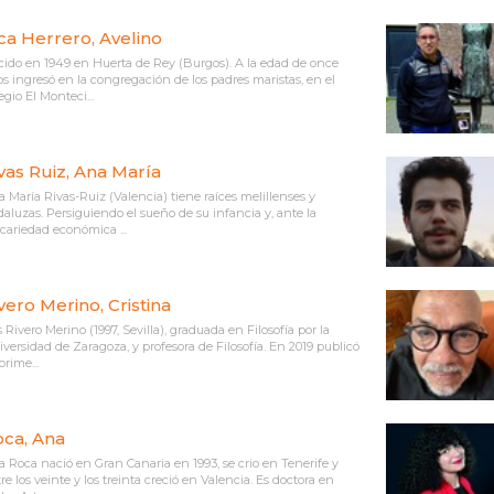
ca Herrero, Avelino
ido en 1949 en Huerta de Rey (Burgos). A la edad de once
s ingresó en la congregación de los padres maristas, en el
egio El Monteci...
vas Ruiz, Ana María
 María Rivas-Ruiz (Valencia) tiene raíces melillenses y
aluzas. Persiguiendo el sueño de su infancia y, ante la
cariedad económica ...
vero Merino, Cristina
s Rivero Merino (1997, Sevilla), graduada en Filosofía por la
versidad de Zaragoza, y profesora de Filosofía. En 2019 publicó
prime...
ca, Ana
 Roca nació en Gran Canaria en 1993, se crio en Tenerife y
re los veinte y los treinta creció en Valencia. Es doctora en