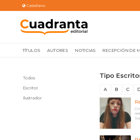
Castellano
TÍTULOS
AUTORES
NOTICIAS
RECEPCIÓN DE 
Tipo Escrito
Todos
Escritor
A
B
C
Ilustrador
Ra
Cin
red
Sup
Ra