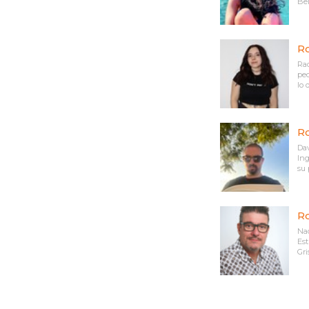
Bel
Ro
Raq
peq
lo 
Ro
Dav
Ing
su 
Ro
Nac
Est
Gri