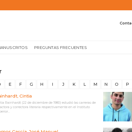
Conta
MANUSCRITOS
PREGUNTAS FRECUENTES
r
D
E
F
G
H
I
J
K
L
M
N
O
P
inhardt, Cintia
tia Rainhardt (22 de diciembre de 1980) estudió las carreras de
actora y correctora literaria respectivamente en el Instituto
erior...
mos García, José Manuel