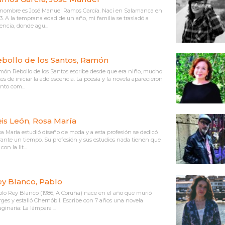
nombre es José Manuel Ramos García. Nací en Salamanca en
3. A la temprana edad de un año, mi familia se trasladó a
encia, donde agu...
bollo de los Santos, Ramón
ón Rebollo de los Santos escribe desde que era niño, mucho
es de iniciar la adolescencia. La poesía y la novela aparecieron
nto com...
is León, Rosa María
a María estudió diseño de moda y a esta profesión se dedicó
ante un tiempo. Su profesión y sus estudios nada tienen que
con la lit...
y Blanco, Pablo
lo Rey Blanco (1986, A Coruña) nace en el año que murió
ges y estalló Chernóbil. Escribe con 7 años una novela
ginaria: La lámpara ...