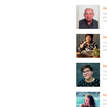
Ri
Nac
año
col
Ri
Ana
and
pre
Ri
Cri
Uni
su 
Ro
Ana
ent