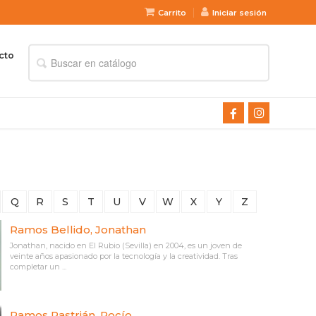
Carrito
Iniciar sesión
cto
Q
R
S
T
U
V
W
X
Y
Z
Ramos Bellido, Jonathan
Jonathan, nacido en El Rubio (Sevilla) en 2004, es un joven de
veinte años apasionado por la tecnología y la creatividad. Tras
completar un ...
Ramos Pastrián, Rocío