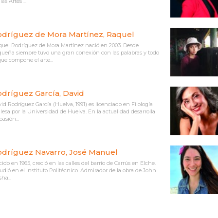
las Artes ...
dríguez de Mora Martínez, Raquel
uel Rodríguez de Mora Martínez nació en 2003. Desde
ueña siempre tuvo una gran conexión con las palabras y todo
que compone el arte...
dríguez García, David
id Rodríguez García (Huelva, 1991) es licenciado en Filología
lesa por la Universidad de Huelva. En la actualidad desarrolla
pasión...
dríguez Navarro, José Manuel
ido en 1965, creció en las calles del barrio de Carrús en Elche.
udió en el Instituto Politécnico. Admirador de la obra de John
sha...