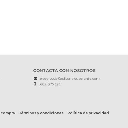
CONTACTA CON NOSOTROS
o
elequipode@editorialcuadranta.com
602 075 323
 compra
Términos y condiciones
Política de privacidad