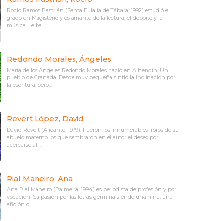
Rocio Ramos Pastrián (Santa Eulalia de Tábara, 1992) estudió el
grado en Magisterio y es amante de la lectura, el deporte y la
música. Le ba...
Redondo Morales, Ángeles
María de los Ángeles Redondo Morales nació en Alhendín. Un
pueblo de Granada. Desde muy pequeña sintió la inclinación por
la escritura, pero...
Revert López, David
David Revert (Alicante, 1979). Fueron los innumerables libros de su
abuelo materno los que sembraron en el autor el deseo por
acercarse al f...
Rial Maneiro, Ana
Ana Rial Maneiro (Palmeira, 1994) es periodista de profesión y por
vocación. Su pasión por las letras germina siendo una niña; una
afición q...